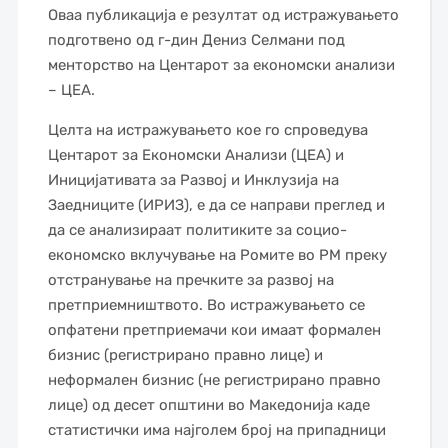
Оваа публикација е резултат од истражувањето
подготвено од г-дин Дениз Селмани под
менторство на Центарот за економски анализи
– ЦЕА.
Целта на истражувањето кое го спроведува
Центарот за Економски Анализи (ЦЕА) и
Иницијативата за Развој и Инклузија на
Заедниците (ИРИЗ), е да се направи преглед и
да се анализираат политиките за социо-
економско вклучување на Ромите во РМ преку
отстранување на пречките за развој на
претприемништвото. Во истражувањето се
опфатени претприемачи кои имаат формален
бизнис (регистрирано правно лице) и
неформален бизнис (не регистрирано правно
лице) од десет општини во Македонија каде
статистички има најголем број на припадници