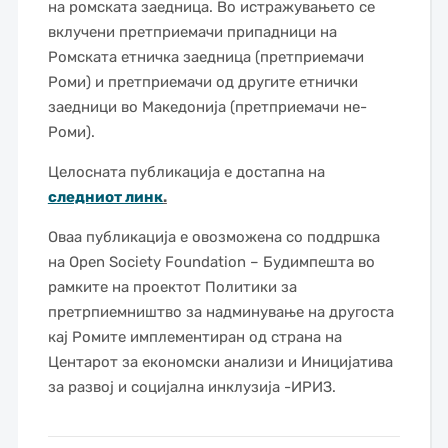
на ромската заедница. Во истражувањето се
вклучени претприемачи припадници на
Ромската етничка заедница (претприемачи
Роми) и претприемачи од другите етнички
заедници во Македонија (претприемачи не-
Роми).
Целосната публикација е достапна на
следниот линк
.
Оваа публикација е овозможена со поддршка
на Open Society Foundation – Будимпешта во
рамките на проектот Политики за
претрпиемништво за надминување на другоста
кај Ромите имплементиран од страна на
Центарот за економски анализи и Иницијатива
за развој и социјална инклузија -ИРИЗ.