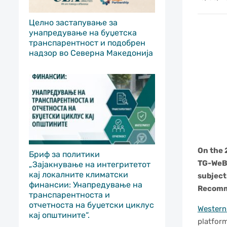
Целно застапување за
унапредување на буџетска
транспарентност и подобрен
надзор во Северна Македонија
On the 
Бриф за политики
TG-WeB 
„Зајакнување на интегритетот
кај локалните климатски
subject
финансии: Унапредување на
Recomm
транспарентноста и
отчетноста на буџетски циклус
Western
кај општините“.
platform