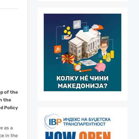
p of the
n the
d Policy
e as a
ce in the