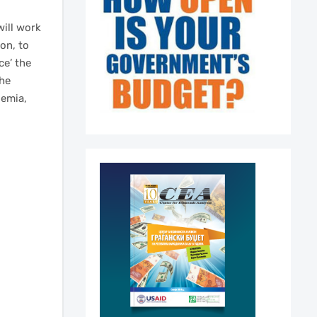
will work
on, to
ce’ the
the
demia,