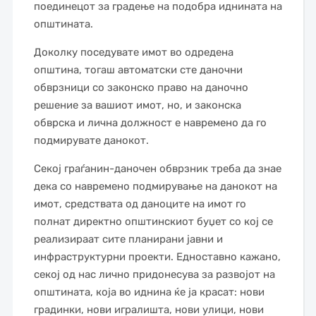
поединецот за градење на подобра иднината на
општината.
Доколку поседувате имот во одредена
општина, тогаш автоматски сте даночни
обврзници со законско право на даночно
решение за вашиот имот, но, и законска
обврска и лична должност е навремено да го
подмирувате данокот.
Секој граѓанин-даночен обврзник треба да знае
дека со навремено подмирување на данокот на
имот, средствата од даноците на имот го
полнат директно општинскиот буџет со кој се
реализираат сите планирани јавни и
инфраструктурни проекти. Едноставно кажано,
секој од нас лично придонесува за развојот на
општината, која во иднина ќе ја красат: нови
градинки, нови игралишта, нови улици, нови