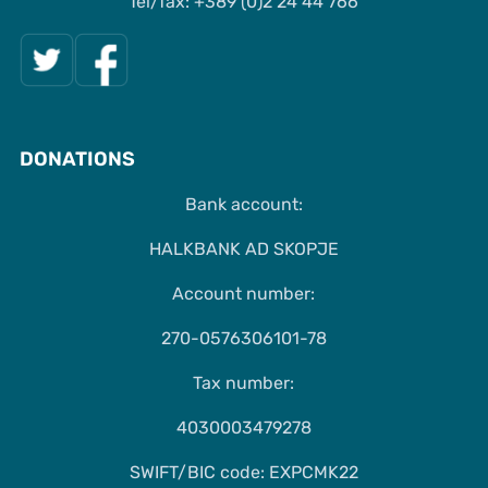
Tel/fax: +389 (0)2 24 44 766
DONATIONS
Bank account:
HALKBANK AD SKOPJE
Account number:
270-0576306101-78
Tax number:
4030003479278
SWIFT/BIC code: EXPCMK22