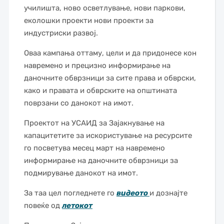
училишта, ново осветлување, нови паркови,
еколошки проекти нови проекти за
индустриски развој.
Оваа кампања оттаму, цели и да придонесе кон
навремено и прецизно информирање на
даночните обврзници за сите права и обврски,
како и правата и обврските на општината
поврзани со данокот на имот.
Проектот на УСАИД за Зајакнување на
капацитетите за искористување на ресурсите
го посветува месец март на навремено
информирање на даночните обврзници за
подмирување данокот на имот.
За таа цел погледнете го
видеото
и дознајте
повеќе од
летокот