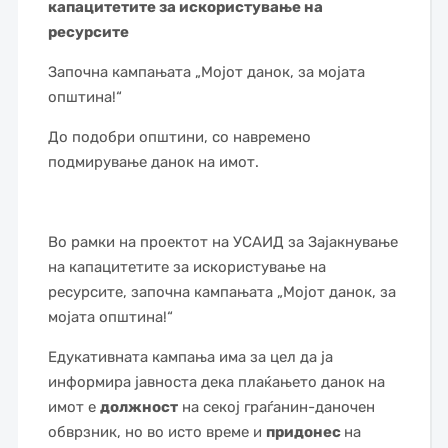
капацитетите за искористување на
ресурсите
Започна кампањата „Мојот данок, за мојата
општина!“
До подобри општини, со навремено
подмирување данок на имот.
Во рамки на проектот на УСАИД за Зајакнување
на капацитетите за искористување на
ресурсите, започна кампањата „Мојот данок, за
мојата општина!“
Едукативната кампања има за цел да ја
информира јавноста дека плаќањето данок на
имот е
должност
на секој граѓанин-даночен
обврзник, но во исто време и
придонес
на