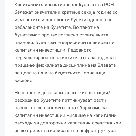
Капиталните инвестиции од буџетот на РСМ
бележат значителни кратење секоја година со
изменетите и дополнети буџети односно со
ребалансите на буџетите. Во текот на
буџетскиот процес согласно стратешките
планови, буџетските корисници планираат и
капитални инвестиции. Редовното
нереализирањето на истите ја става под знак
прашање фискалната дисциплина на Владата
во целина но и на буџетските корисници
засебно.
Неспорно е дека капиталните инвестиции/
расходи во буџетите поттикнуваат раст и
развој, но со напомена кога зборуваме за
капитални инвестиции мислиме на капитални
расходи за долгорочни капитални средства кои
се во прилог на креирање на инфраструктура