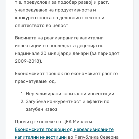
т.е. предуслови за подобар развој и раст,
унапредување на продуктивноста и
конкурентноста на деловниот сектор и
општеството во целост
Висината на реализираните капитални
инвестиции во последната деценија не
надминале 20 милијарди денари (за периодот
2009-2018).
Eкономскиот трошок по економскиот раст го
пресметуваме од:
Нереализирани капитални инвестиции
Загубена конкурентност и ефекти по
загубен извоз
Прочитјте повеќе во ЦЕА Мислење:
Економските трошоци од нереализираните
капитални инвестиции
во Република Северна