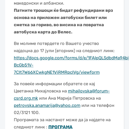
македонски и албански.
Патните трошоци ќе бидат рефундирани врз
основа на приложен автобуски билет или
сметка за гориво, во висина на повратна
автобуска карта до Велес.
Ве молиме потврдете го Вашето учество
најдоцна до 17 јули (вторник) на следниот линк:
https://docs.google.com/forms/d/e/1FAIpQLSdbdMa94bij
BcGb51V-
7CIt7W66XCwkgNE1ViRMRpcIVg/viewform
За повеќе информации обратете се кај
Цветанка Михајловска на
mihajlovska@forum-
csrd.org.mk
или Ана Марија Петровска на
petrovska.anamarija@yahoo.com
или на телефон
02/3121 100.
Програмата за настанот може да ја најдете на
следниот линк :
ПРОГРАМА