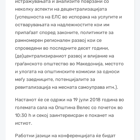
истражувањата и анализите поврзани со
неколку аспекти на децентрализацијата
(успешноста на ЕЛС во испорака на услугите и
остварувањата на надлежностите кои им
припаѓаат според законите, политиките за
рамномерен регионален развој кои се
спроведени во последните десет години,
(де)централизираниот развој и влијание на
граѓанското општество во Македонија, местото
и улогата на општинските комисии за односи
меѓу заедниците, потенцијалите за
ревитализација на месната самоуправа итн.).
Настанот ќе се одржи на 19 јули 2018 година во
големата сала на Општина Велес со почеток во
10:30 h и секој заинтереисран е поканет на
истиот.
Работни јазици на конференцијата ќе бидат