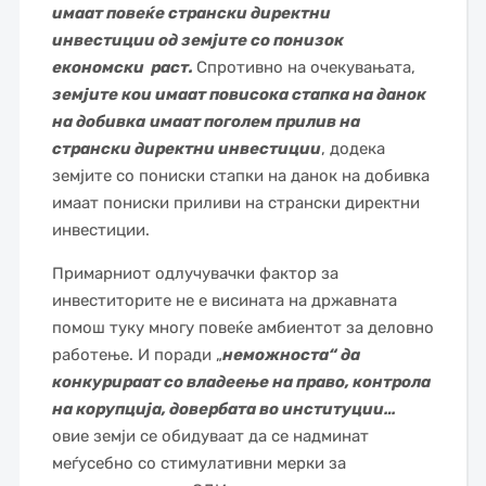
имаат повеќе странски директни
инвестиции од земјите со понизок
економски раст.
Спротивно на очекувањата,
земјите кои имаат повисока стапка на данок
на добивка
имаат поголем прилив на
странски директни инвестиции
, додека
земјите со пониски стапки на данок на добивка
имаат пониски приливи на странски директни
инвестиции.
Примарниот одлучувачки фактор за
инвеститорите не е висината на државната
помош туку многу повеќе амбиентот за деловно
работење. И поради „
неможноста“ да
конкурираат со владеење на право, контрола
на корупција, довербата во институции…
овие земји се обидуваат да се надминат
меѓусебно со стимулативни мерки за