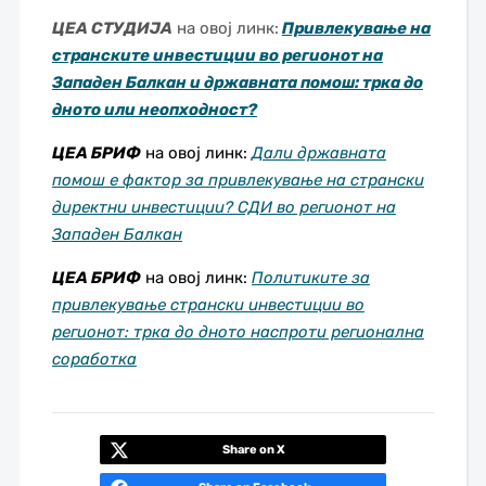
ЦЕА СТУДИЈА
на овој линк:
Привлекување на
странските инвестиции во регионот на
Западен Балкан и државната помош: трка до
дното или неопходност?
ЦЕА БРИФ
на овој линк:
Дали државната
помош е фактор за привлекување на странски
директни инвестиции? СДИ во регионот на
Западен Балкан
ЦЕА БРИФ
на овој линк:
Политиките за
привлекување странски инвестиции во
регионот: трка до дното наспроти регионална
соработка
Share on X