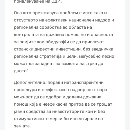
привлекување на СДИ.
Она што претставува проблем е исто така и
отсуството на ефективен национален надзор и
регионална соработка во областа на
контролата на државна помош но и опасноста
за земјите кои обидувајќи се да привлечат
странски директни инвестиции, без заедничка
регионална стратегија и цели, меѓусебно лесно
можат да западнат во замката на „трка до
дното“.
Дополнително, поради нетранспарентени
процедури и неефективен надзор се отвора
можност да се одобри и додели државна
помош која е неефикасна притоа да се трошат
јавни средства за инвеститорите кои и без
стимулативните мерки би инвестирале во
земјата.