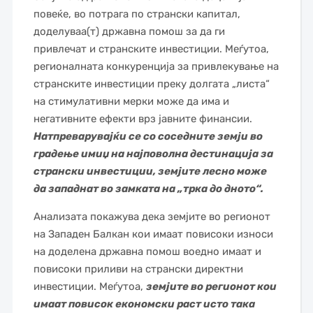
повеќе, во потрага по странски капитал,
доделуваа(т) државна помош за да ги
привлечат и странските инвестиции. Меѓутоа,
регионалната конкуренција за привлекување на
странските инвестиции преку долгата „листа“
на стимулативни мерки може да има и
негативните ефекти врз јавните финансии.
Натпреварувајќи се со соседните земји во
градење имиџ на најповолна дестинација за
странски инвестиции, земјите лесно може
да западнат во замката на „трка до дното“.
Анализата покажува дека земјите во регионот
на Западен Балкан кои имаат повисоки износи
на доделена државна помош воедно имаат и
повисоки приливи на странски директни
инвестиции. Меѓутоа,
земјите во регионот кои
имаат повисок економски раст исто така