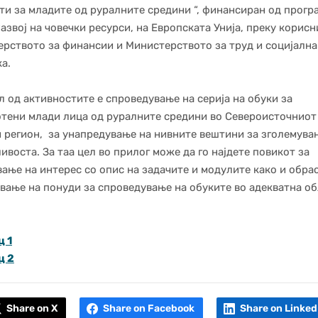
и за младите од руралните средини “, финансиран од прогр
азвој на човечки ресурси, на Европската Унија, преку корис
рството за финансии и Министерството за труд и социјална
ка.
л од активностите е спроведување на серија на обуки за
тени млади лица од руралните средини во Североисточниот
 регион, за унапредување на нивните вештини за зголемува
ивоста. За таа цел во прилог може да го најдете повикот за
ање на интерес со опис на задачите и модулите како и обра
вање на понуди за спроведување на обуките во адекватна об
ц 1
ц 2
Share on X
Share on Facebook
Share on Linked