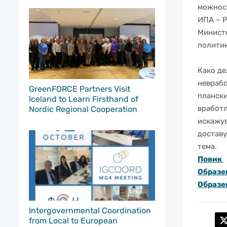
можност
ИПА – Р
Министе
полити
Како де
неврабо
GreenFORCE Partners Visit
плански
Iceland to Learn Firsthand of
вработл
Nordic Regional Cooperation
искажув
доставу
тема.
Повик
Образе
Образе
Intergovernmental Coordination
from Local to European