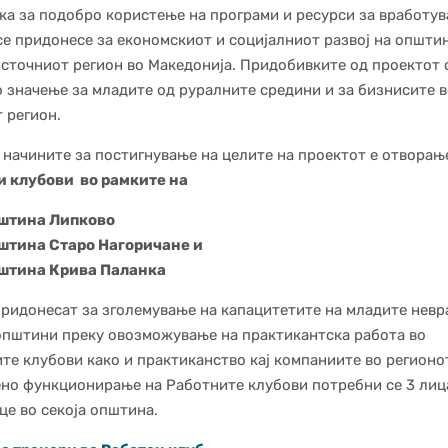
а за подобро користење на програми и ресурси за вработув
се придонесе за економскиот и социјалниот развој на општи
сточниот регион во Македонија. Придобивките од проектот 
 значење за младите од руралните средини и за бизнисите в
 регион.
 начините за постигнување на целите на проектот е отворањ
и клубови во рамките на
штина Липково
штина Старо Нагоричане и
штина Крива Паланка
придонесат за зголемување на капацитетите на младите нев
општини преку овозможување на практикантска работа во
те клубови како и практиканство кај компаниите во регионо
но функционирање на Работните клубови потребни се 3 лица
це во секоја општина.