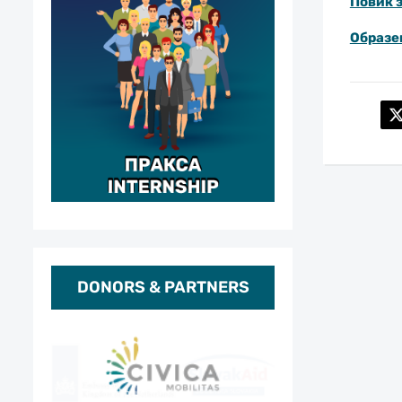
Повик з
Образе
DONORS & PARTNERS