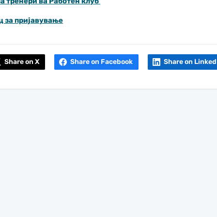
а тренери ва Работен клуб
ц за пријавување
Share on X
Share on Facebook
Share on Linked