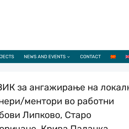
JECTS
NEWS AND EVENTS
CONTACT
ИК за ангажирање на локал
нери/ментори во работни
бови Липково, Старо
оричане, Крива Паланка