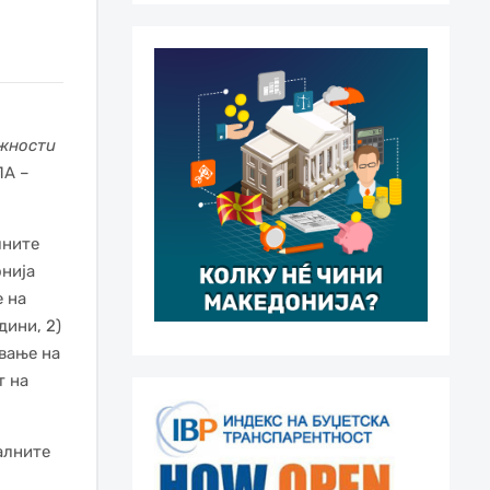
жности
ПА –
лните
онија
е на
дини, 2)
ивање на
т на
алните