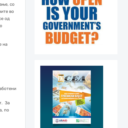
ање, со
ните во
се од
о
е на
работени
т. За
, по