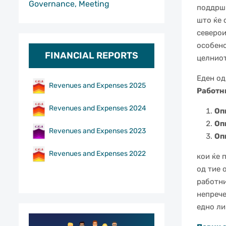
Governance, Meeting
поддршк
што ќе 
северои
особено
FINANCIAL REPORTS
целниот
Еден од
Revenues and Expenses 2025
Работн
Revenues and Expenses 2024
Оп
Оп
Revenues and Expenses 2023
Оп
Revenues and Expenses 2022
кои ќе 
од тие 
работни
непрече
едно ли