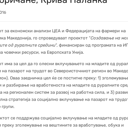
016
т за економски анализи ЦЕА и Федерацијата на фармери на
ка Македонија, го спроведуваат проектот “
Создавање на мо
ите од руралните средини
“, финансиран од програмата на И
на човечки ресурси, на Европската Унија.
т има за цел да го олесни вклучувањето на младите од рура
 на пазарот на трудот во Североисточниот регион во Макед
ион). Оваа заедничка цел ќе се постигне преку: 1) зголемувањ
 и разбирање на вработеноста на младите од руралните сре
а на регионален систем за развој на работна сила, и 3) разв
лна стратегија за социјално вклучување на пазарот на трудо
 групи.
ктот се поддржува социјално вклучување на младите од рур
 преку зголемување на вештините за вработување, обука и