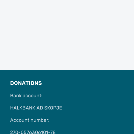
DONATIONS
Bank account:
HALKBANK AD SKOPJE
Account number:
270-0576306101-78