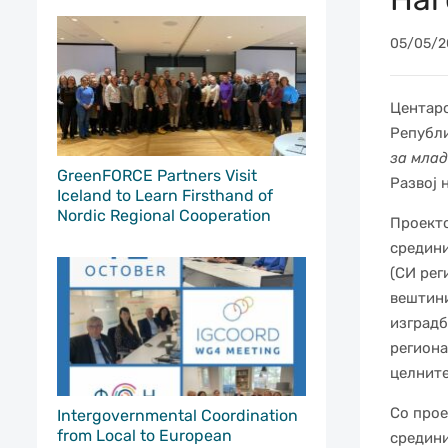
05/05/2
Центаро
Републи
за млад
GreenFORCE Partners Visit
Развој 
Iceland to Learn Firsthand of
Nordic Regional Cooperation
Проекто
средини
(СИ рег
вештини
изградб
региона
целните
Со прое
Intergovernmental Coordination
from Local to European
средини