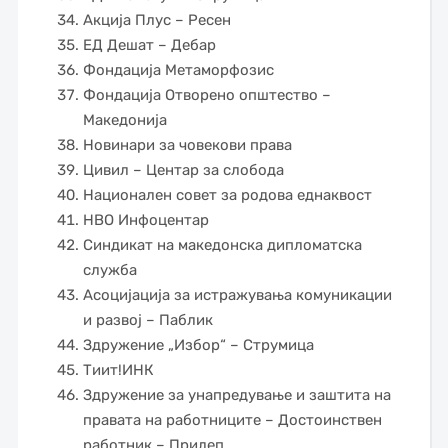
Акција Плус – Ресен
ЕД Дешат – Дебар
Фондација Метаморфозис
Фондација Отворено општество –
Македонија
Новинари за човекови права
Цивил – Центар за слобода
Национален совет за родова еднаквост
НВО Инфоцентар
Синдикат на македонска дипломатска
служба
Асоцијација за истражувања комуникации
и развој – Паблик
Здружение „Избор“ – Струмица
Тиит!ИНК
Здружение за унапредување и заштита на
правата на работниците – Достоинствен
работник – Прилеп