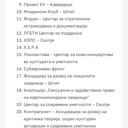
Проект ЕУ – Кавадарци
Младински Клуб – Штип
Форум – Центар за стратегиски
истражувања и документација
ЛГБТИ Центар за поддршка
ХОПС – Скопје
Х.Е.Р.А
Локомотива – Центар за нови иницијативи
во културата и уметноста
Субверзивен фронт
Фондација за развој на локалната
заедница – Штип
Коалиција „Сексуални и здравствени права
на маргинализирани заедници“
Центар за современи уметности – Скопје
Контрапункт – Асоцијација за развој на
критичка теорија, социо-културен
активизам и современи уметнички