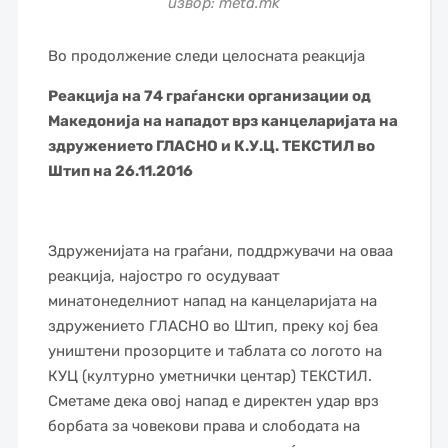
извор: meta.mk
Во продолжение следи целосната реакција
Реакција на 74 граѓански организации од
Македонија на нападот врз канцеларијата на
здружението ГЛАСНО и К.У.Ц. ТЕКСТИЛ во
Штип на 26.11.2016
Здруженијата на граѓани, поддржувачи на оваа
реакција, најостро го осудуваат
минатонеделниот напад на канцеларијата на
здружението ГЛАСНО во Штип, преку кој беа
уништени прозорците и таблата со логото на
КУЦ (културно уметнички центар) ТЕКСТИЛ.
Сметаме дека овој напад е директен удар врз
борбата за човекови права и слободата на