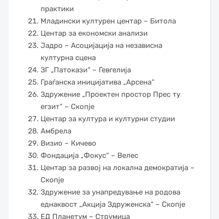
практики
Младински културен центар – Битола
Центар за економски анализи
Јадро – Асоцијација на независна
културна сцена
ЗГ „Патокази“ – Гевгелија
Граѓанска иницијатива „Арсена“
Здружение „Проектен простор Прес ту
егзит“ – Скопје
Центар за култура и културни студии
Амбрела
Визио – Кичево
Фондација „Фокус“ – Велес
Центар за развој на локална демократија –
Скопје
Здружение за унапредување на родова
еднаквост „Акција Здруженска“ – Скопје
ЕД Планетум – Струмица