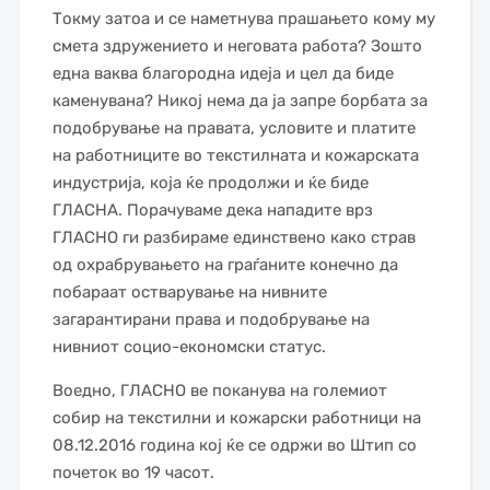
Токму затоа и се наметнува прашањето кому му
смета здружението и неговата работа? Зошто
една ваква благородна идеја и цел да биде
каменувана? Никој нема да ја запре борбата за
подобрување на правата, условите и платите
на работниците во текстилната и кожарската
индустрија, која ќе продолжи и ќе биде
ГЛАСНА. Порачуваме дека нападите врз
ГЛАСНО ги разбираме единствено како страв
од охрабрувањето на граѓаните конечно да
побараат остварување на нивните
загарантирани права и подобрување на
нивниот социо-економски статус.
Воедно, ГЛАСНО ве поканува на големиот
собир на текстилни и кожарски работници на
08.12.2016 година кој ќе се одржи во Штип со
почеток во 19 часот.