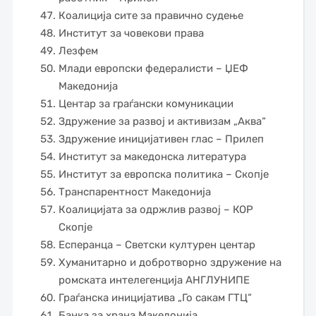
Коалиција сите за правично судење
Институт за човекови права
Лезфем
Млади европски федералисти – ЏЕФ
Македонија
Центар за граѓански комуникации
Здружение за развој и активизам „Аква“
Здружение иницијативен глас – Прилеп
Институт за македонска литература
Институт за европска политика – Скопје
Транспарентност Македонија
Коалицијата за одржлив развој – КОР
Скопје
Есперанца – Светски културен центар
Хуманитарно и добротворно здружение на
ромската интелегенција АНГЛУНИПЕ
Граѓанска иницијатива „Го сакам ГТЦ“
Банка за храна Македонија