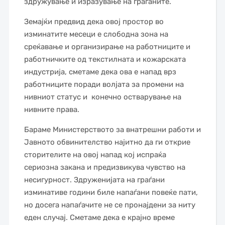
здружување и изразување на граѓаните.
Земајќи предвид дека овој простор во
изминатите месеци е слободна зона на
среќавање и организирање на работниците и
работничките од текстилната и кожарската
индустрија, сметаме дека ова е напад врз
работниците поради волјата за промени на
нивниот статус и конечно остварување на
нивните права.
Бараме Министерството за внатрешни работи и
Јавното обвинителство најитно да ги открие
сторителите на овој напад кој испраќа
сериозна закана и предизвикува чувство на
несигурност. Здруженијата на граѓани
изминативе години биле напаѓани повеќе пати,
но досега напаѓачите не се пронајдени за ниту
еден случај. Сметаме дека е крајно време