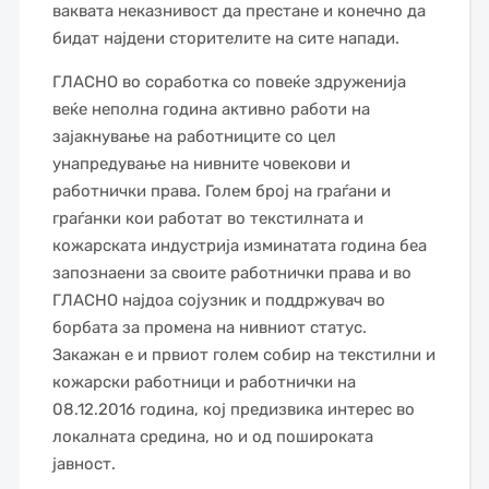
ваквата неказнивост да престане и конечно да
бидат најдени сторителите на сите напади.
ГЛАСНО во соработка со повеќе здруженија
веќе неполна година активно работи на
зајакнување на работниците со цел
унапредување на нивните човекови и
работнички права. Голем број на граѓани и
граѓанки кои работат во текстилната и
кожарската индустрија изминатата година беа
запознаени за своите работнички права и во
ГЛАСНО најдоа сојузник и поддржувач во
борбата за промена на нивниот статус.
Закажан е и првиот голем собир на текстилни и
кожарски работници и работнички на
08.12.2016 година, кој предизвика интерес во
локалната средина, но и од пошироката
јавност.