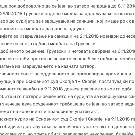
ше рок доброволно да се јави во затвор најдоцна до 8.11.201
 29.10.2018 Груевски поднесе молба за одложување на казнат
вор до судијата за извршување на санкции, кој имаше рок од
 приемот на молбата да донесе одлука.
дијата за извршување на санкции на 2.11.2018 ноември донес
ение со кое ја одбива молбата на Груевски.
добиеното решение, Груевски и неговата одбрана на 6.11.201
днесоа жалби против решението со кое беше одбиена молбат
лагање на извршувањето на казната затвор.
ивичниот совет на одделението за организиран криминал и
упција при Основниот суд Скопје 1 – Скопје, постапувајќи по
оменатите жалби на 9.11.2018 донесе решение со кое ги одби
лбите и го потврди решението на судијата за извршување са
а значеше дека осуденикот требаше да се јави во затвор вед
иемот на конечниот и правосилен упатен акт.
скиот курир на Основниот суд Скопје 1 Скопје, на 9.11.2018 п
и обиди за доставување на конечниот упатен акт на домашна
 осуденикот, но трите обиди завршуваат неуспешно, бидејќи