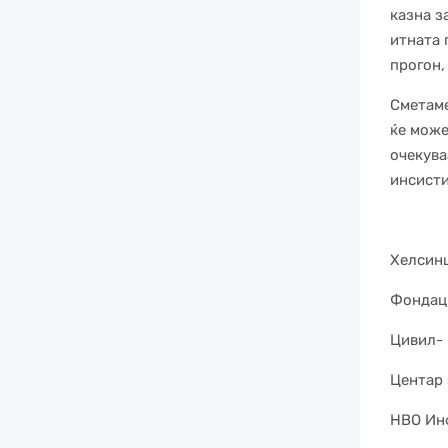
казна з
итната 
прогон,
Сметаме
ќе може
очекува
инсисти
Хелсинш
Фондаци
Цивил- 
Центар 
НВО Ин