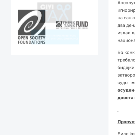
Апсолут
игнорир
на санк
два ден
издал д
национа
Во конк
требало
бидејќи
затворо
судот
м
осуден
досега 
Пропус
Бидејќи