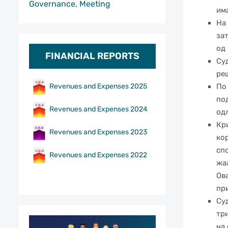
Governance, Meeting
има
На
зат
од
FINANCIAL REPORTS
Су
реш
По 
Revenues and Expenses 2025
по
Revenues and Expenses 2024
од
Кр
Revenues and Expenses 2023
кор
сп
Revenues and Expenses 2022
жа
Ов
пр
Суд
тр
на