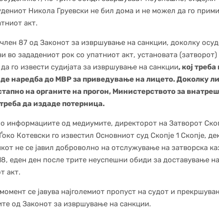
удениот Никола Груевски не бил дома и не можел да го прим
тниот акт.
член 87 од Законот за извршување на санкции, доколку осу
ави во зададениот рок со упатниот акт, установата (затворот)
да го извести судијата за извршување на санкции
, кој треб
аде наредба до МВР за приведување на лицето. Доколку л
стапно на органите на прогон, Министерството за внатре
треба да издаде потерница.
о информациите од медиумите, директорот на Затворот Скоп
 Ѓоко Котевски го известил Основниот суд Скопје 1 Скопје, де
кот не се јавил доброволно на отслужување на затворска ка
018, еден ден после трите неуспешни обиди за доставување н
т акт.
 момент се јавува најголемиот пропуст на судот и прекршува
те од Законот за извршување на санкции.