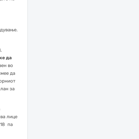
едување.
,
же да
вен во
смее да
ворниот
лан за
а
ова лице
018 па