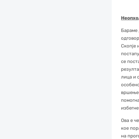
Неопхо
Бараме 
одговор
Скопје 
постапу
се пост
резулта
лица и 
особено
вршење 
помогна
избегне
Ова е ч
кое пор
на прог