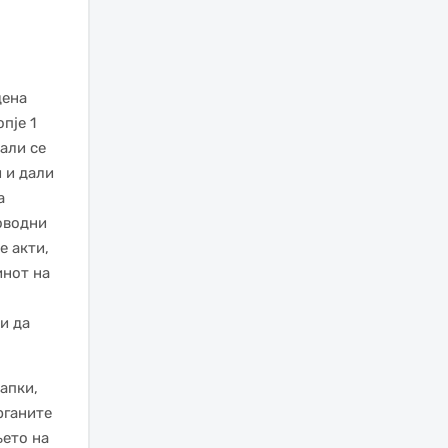
дена
пје 1
али се
 и дали
а
оводни
е акти,
инот на
и да
апки,
рганите
њето на