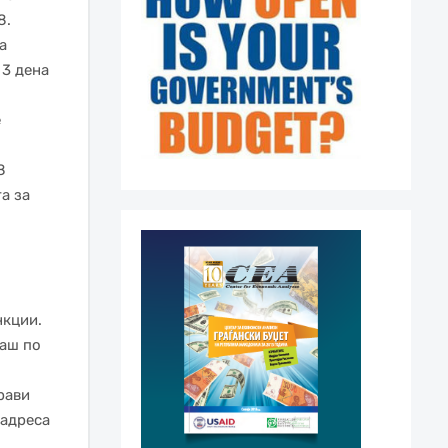
8.
а
 3 дена
е
8
а за
нкции.
наш по
рави
 адреса