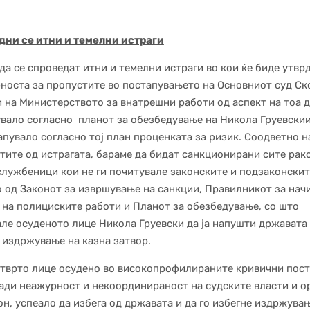
дни се итни и темелни истраги
да се спроведат итни и темелни истраги во кои ќе биде утвр
носта за пропустите во постапувањето на Основниот суд Ско
и на Министерството за внатрешни работи од аспект на тоа д
вало согласно планот за обезбедување на Никола Груевскии
апувало согласно тој план проценката за ризик. Соодветно н
тите од истрагата, бараме да бидат санкционирани сите рак
службеници кои не ги почитувале законските и подзаконскит
 од Законот за извршување на санкции, Правилникот за нач
на полициските работи и Планот за обезбедување, со што
ле осуденото лице Никола Груевски да ја напушти државата 
 издржување на казна затвор.
етврто лице осудено во високопрофилираните кривични пост
ади неажурност и некоординираност на судските власти и о
он, успеало да избега од државата и да го избегне издржува