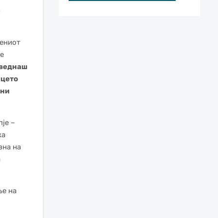
и
дениот
 е
а веднаш
ицето
шни
је –
ка
зна на
а
ње на