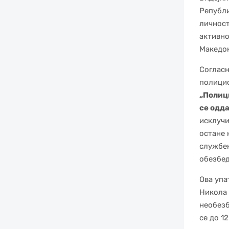
Републи
личност
активно
Македон
Согласн
полицис
„Полиц
се одда
исклучи
остане 
службен
обезбед
Ова упа
Никола 
необезб
се до 12