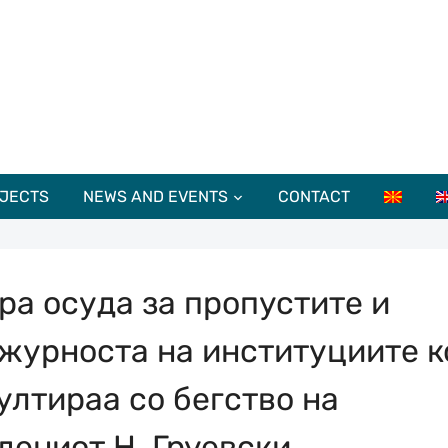
JECTS
NEWS AND EVENTS
CONTACT
ра осуда за пропустите и
журноста на институциите к
ултираа со бегство на
дениот Н. Груевски