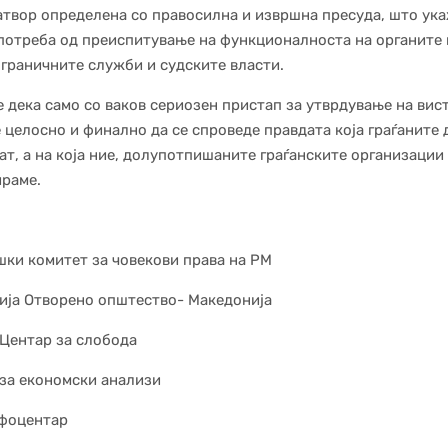
атвор определена со правосилна и извршна пресуда, што ука
потреба од преиспитување на функционалноста на органите 
 граничните служби и судските власти.
 дека само со ваков сериозен пристап за утврдување на вис
 целосно и финално да се спроведе правдата која граѓаните д
ат, а на која ние, долупотпишаните граѓанските организации
раме.
ки комитет за човекови права на РМ
ја Отворено општество- Македонија
Центар за слобода
за економски анализи
фоцентар