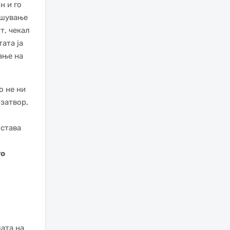
н и го
ршување
т, чекал
ата ја
вање на
о не ни
 затвор,
остава
то
дата на