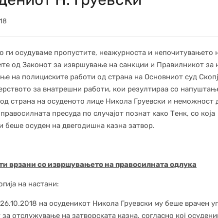
18
о ги осудуваме пропустите, неажурноста и непочитувањето 
те од Законот за извршување на санкции и Правилникот за 
ње на полициските работи од страна на Основниот суд Скопј
рството за внатрешни работи, кои резултираа со напуштањ
 од страна на осуденото лице Никола Груевски и неможност 
правосилната пресуда по случајот познат како Тенк, со која
и беше осуден на двегодишна казна затвор.
ти врзани со извршувањето на правосилната одлука
гија на настани:
 26.10.2018 на осуденикот Никола Груевски му беше врачен у
т за отслужување на затворската казна, согласно кој осудени