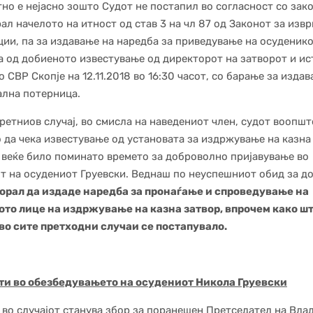
но е нејасно зошто Судот не постапил во согласност со зако
ал начелото на итност од став 3 на чл 87 од Законот за изв
ции, па за издавање на наредба за приведување на осуденико
а од добиеното известување од директорот на затворот и ист
о СВР Скопје на 12.11.2018 во 16:30 часот, со барање за изда
лна потерница.
ретниов случај, во смисла на наведениот член, судот воопшт
 да чека известување од установата за издржување на казна
 веќе било поминато времето за доброволно пријавување во
т на осудениот Груевски. Веднаш по неуспешниот обид за д
орал да издаде наредба за пронаѓање и спроведување на
ото лице на издржување на казна затвор, впрочем како ш
во сите претходни случаи се постапувало.
ти во обезбедувањето на осудениот Никола Груевски
 во случајот станува збор за поранешен Претседател на Вла