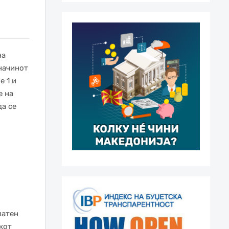
на
начинот
е 1 и
е на
да се
патен
кот