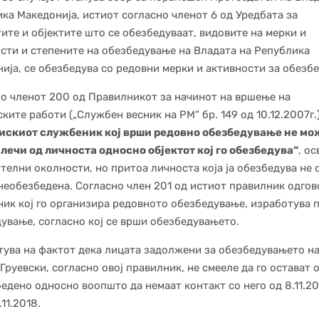
ка Македонија, истиот согласно членот 6 од Уредбата за
ите и објектите што се обезбедуваат, видовите на мерки и
сти и степените на обезбедување на Владата на Република
ија, се обезбедува со редовни мерки и активности за обезб
о членот 200 од Правилникот за начинот на вршење на
ките работи („Службен весник на РМ“ бр. 149 од 10.12.2007г.)
искиот службеник кој врши редовно обезбедување не мо
лечи од личноста односно објектот кој го обезбедува“
, ос
телни околности, но притоа личноста која ја обезбедува не 
необезбедена. Согласно член 201 од истиот правилник одго
ик кој го организира редовното обезбедување, изработува п
ување, согласно кој се врши обезбедувањето.
тува на фактот дека лицата задолжени за обезбедувањето н
Груевски, согласно овој правилник, не смееле да го остават 
едено односно воопшто да немаат контакт со него од 8.11.2
.11.2018.