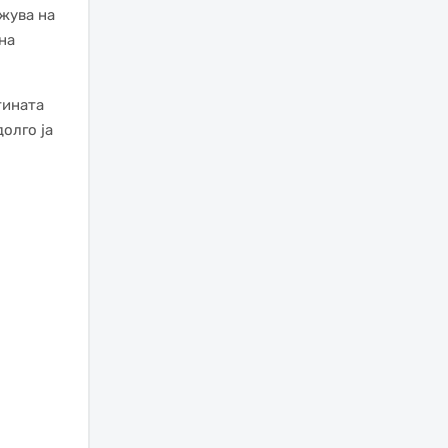
жува на
на
тината
олго ја