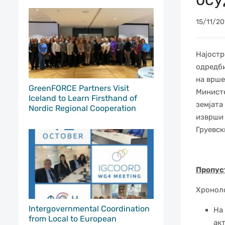
15/11/20
Најостр
одредби
на врше
GreenFORCE Partners Visit
Министе
Iceland to Learn Firsthand of
земјата
Nordic Regional Cooperation
изврши 
Груевск
Пропус
Хроноло
Intergovernmental Coordination
На
from Local to European
ак