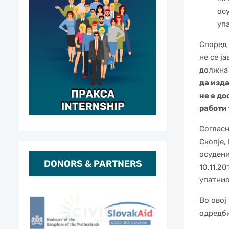
ос
упа
Според 
не се ј
должна 
да изд
не е до
работи 
Согласн
Скопје,
осудени
DONORS & PARTNERS
10.11.2
упатнио
Во овој
одредби