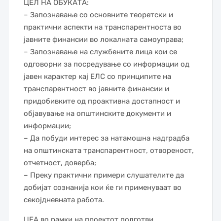
ЦЕЛ НА OБУКАТА:
– Запознавање со основните теоретски и
практични аспекти на транспарентноста во
јавните финансии во локалната самоуправа;
– Запознавање на службените лица кои се
одговорни за посредување со информации од
јавен карактер кај ЕЛС со принципите на
транспарентност во јавните финансии и
придобивките од проактивна достапност и
објавување на општинските документи и
информации;
– Да побуди интерес за натамошна надградба
на општинската транспарентност, отвореност,
отчетност, доверба;
– Преку практични примери слушателите да
добијат сознанија кои ќе ги применуваат во
секојдневната работа.
ЦЕА во рамки на проектот подготви