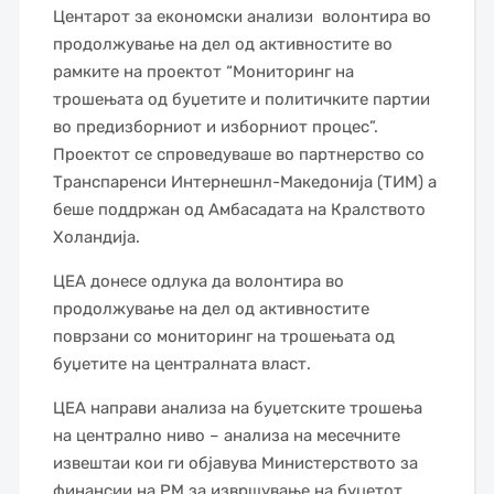
Центарот за економски анализи волонтира во
продолжување на дел од активностите во
рамките на проектот “Мониторинг на
трошењата од буџетите и политичките партии
во предизборниот и изборниот процес”.
Проектот се спроведуваше во партнерство со
Транспаренси Интернешнл-Македонија (ТИМ) а
беше поддржан од Амбасадата на Кралството
Холандија.
ЦЕА донесе одлука да волонтира во
продолжување на дел од активностите
поврзани со мониторинг на трошењата од
буџетите на централната власт.
ЦЕА направи анализа на буџетските трошења
на централно ниво – анализа на месечните
извештаи кои ги објавува Министерството за
финансии на РМ за извршување на буџетот,