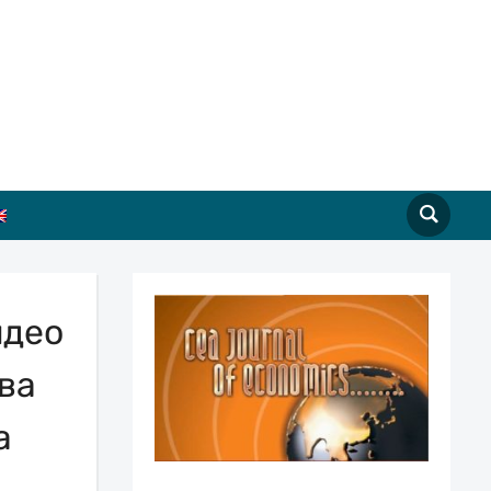
идео
ва
а