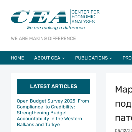
WE ARE MAKING DIFFERENCE
HOME
ABOUT CEA
PUBLICATIONS
PRO
LATEST ARTICLES
Мар
под
Open Budget Survey 2025: From
Compliance to Credibility:
Strengthening Budget
пaт
Accountability in the Western
Balkans and Turkye
05/12/2