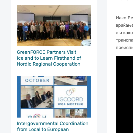
Иако Ре
враќање
е и как
транспа
преиспи
GreenFORCE Partners Visit
Iceland to Learn Firsthand of
Nordic Regional Cooperation
Intergovernmental Coordination
from Local to European