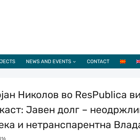
JECTS
NEWS AND EVENTS
CONTACT
јан Николов во ResPublica в
каст: Јавен долг – неодржли
ека и нетранспарентна Влад
016