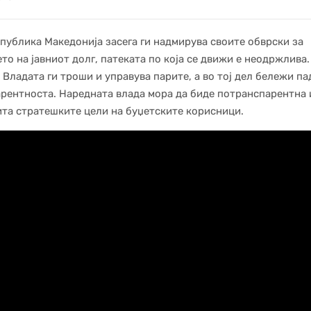
публика Македонија засега ги надмирува своите обврски за
то на јавниот долг, патеката по која се движи е неодржлива
о Владата ги троши и управува парите, а во тој дел бележи па
рентноста. Наредната влада мора да биде потранспарентна и
та стратешките цели на буџетските корисници.