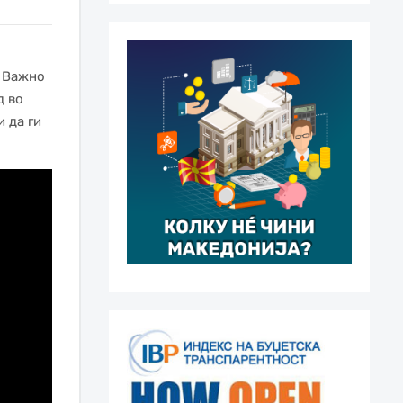
. Важно
д во
 да ги