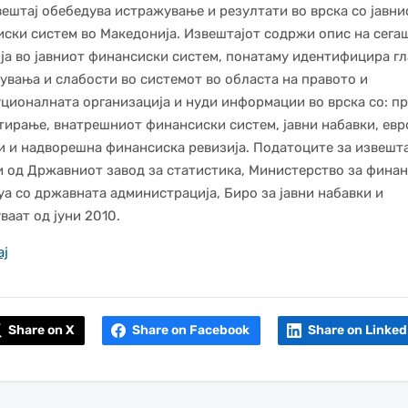
вештај обебедува истражување и резултати во врска со јавни
ски систем во Македонија. Извештајот содржи опис на сега
ја во јавниот финансиски систем, понатаму идентифицира г
увања и слабости во системот во областа на правото и
ционалната организација и нуди информации во врска со: п
тирање, внатрешниот финансиски систем, јавни набавки, ев
 и надворешна финансиска ревизија. Податоците за извешта
 од Државниот завод за статистика, Министерство за финан
уа со државната администрација, Биро за јавни набавки и
ваат од јуни 2010.
ај
Share on X
Share on Facebook
Share on Linked