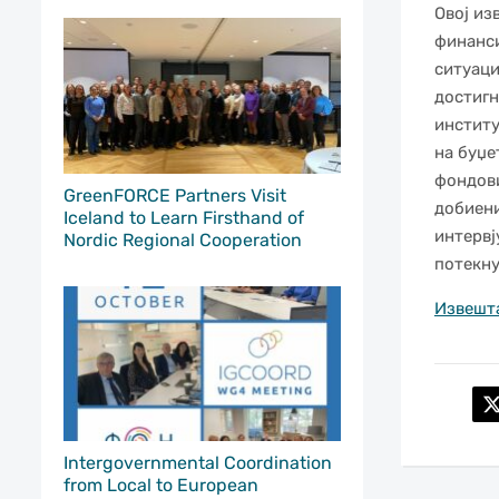
Овој из
финанси
ситуаци
достигн
институ
на буџе
фондови
GreenFORCE Partners Visit
добиени
Iceland to Learn Firsthand of
интервј
Nordic Regional Cooperation
потекну
Извешт
Intergovernmental Coordination
from Local to European