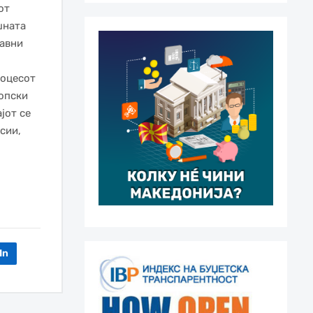
от
шната
лавни
роцесот
ропски
јот се
сии,
In