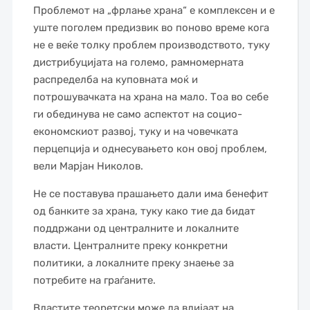
Проблемот на „фрлање храна“ е комплексен и е
уште поголем предизвик во поново време кога
не е веќе толку проблем производството, туку
дистрибуцијата на големо, рамномерната
распределба на куповната моќ и
потрошувачката на храна на мало. Тоа во себе
ги обединува не само аспектот на социо-
економскиот развој, туку и на човечката
перцепција и однесувањето кон овој проблем,
вели Марјан Николов.
Не се поставува прашањето дали има бенефит
од банките за храна, туку како тие да бидат
поддржани од централните и локалните
власти. Централните преку конкретни
политики, а локалните преку знаење за
потребите на граѓаните.
Властите теоретски може да влијаат на