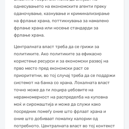
однесувањето на економските агенти преку
оданочување, казнување и криминализирање
на фрлање храна, поттикнувања за намалено
фрлање храна или носење стандарди за
фрлање храна.
Централната власт треба да се грижи за
политиките. Ако политиките за ефикасно
користење ресурси и за економски развој на
прво место пред економски раст се
приоритетни, во тој случај треба да се поддржи
системот на банка со храна. Локалната власт
точно може да ги лоцира џебовите на
нерамномерност на распределба на куповна
моќ и сиромаштија и може да служи како
посредник помеѓу оние што фрлаат храна и
оние што добиваат помалку калории од
потребното. Централната власт во тој контекст