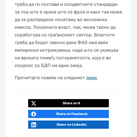
треба да ги постави и соодветните стандарди
за тоа што е храна што се фрла и како таа може
да се распредели понатаму во економска
смисла. Локалната власт, пак, може тесно да
соработува со граѓанскиот сектор. Властите
треба да бидат свесни дека ФАО има веќе
емпириски истражувања, каде што се укажува
на врската помеѓу потхранетоста, која е во
сооднос со БДП на една земја.
Прочитајте повеќе на следниот
линк
.
Share on X
Share on Facebook
Share on LinkedIn