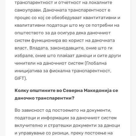
транспарентност и отчетност на локалните
самоуправи. Даночната транспарентност е
процес со кој се обезбедуваат квантитативни и
квалитативни податоци што му се потребни на
општеството за да осигурa дека даночниот
систем функционира во корист на даночната
власт, Владата, законодавците, оние што ги
избрале, оние што плаќаат даноци и сите други
чинители на даночниот систем (Глобална
иницијатива за фискална транспарентност,
GIFT).
Колку општините во Северна Македонија се
даночно транспарентни?
Во зависност од постоењето на документи,
податоци и информации за даночниот систем
вклучително и стратешки документи за даноци
и управување со ризици, преку постоење на