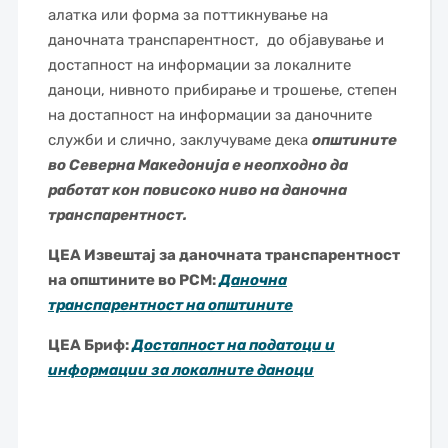
алатка или форма за поттикнување на
даночната транспарентност, до објавување и
достапност на информации за локалните
даноци, нивното прибирање и трошење, степен
на достапност на информации за даночните
служби и слично, заклучуваме дека
општините
во Северна Македонија е неопходно да
работат кон повисоко ниво на даночна
транспарентност.
ЦЕА Извештај за даночната транспарентност
на општините во РСМ:
Даночна
транспарентност на општините
ЦЕА Бриф:
Достапност на податоци и
информации за локалните даноци