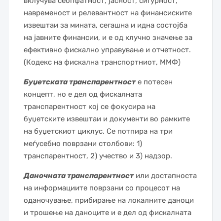
вклучува сеопфатност, јасност, сигурност,
навременост и релевантност на финансиските
извештаи за мината, сегашна и идна состојба
на јавните финансии, и е од клучно значење за
ефективно фискално управување и отчетност.
(Кодекс на фискална транспортниот, ММФ)
Буџетската транспарентност
е потесен
концепт, но е дел од фискалната
транспарентност кој се фокусира на
буџетските извештаи и документи во рамките
на буџетскиот циклус. Се потпира на три
меѓусебно поврзани столбови: 1)
транспарентност, 2) учество и 3) надзор.
Даночната транспарентност
или достапноста
на информациите поврзани со процесот на
оданочување, прибирање на локалните даноци
и трошење на даноците и е дел од фискалната