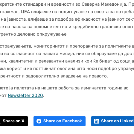
кратските стандарди и вредности во Северна Македонија. П
ангажман, ЦЕА влијаеше на подигнување на свеста за потреба
 на јавноста, влијаеше за подобра ефикасност на јавниот сек
е во насока за покомпетентно и кредибилно граѓанско општ
урентно деловно опкружување.
стражувањата, мониторингот и препораките за политиките 
 и во согласност со нашата мисија, ние се обврзуваме да дос
ни, квалитетни и релевантни анализи кои ќе бидат од соција
ка корист и ќе поттикнат околина што носи подобро управу
рентност и задоволително владеење на правото.
ете ја палетата на нашата работа за изминатата година во
иот
Newsletter 2020
.
Share on X
Share on Facebook
Share on Linked