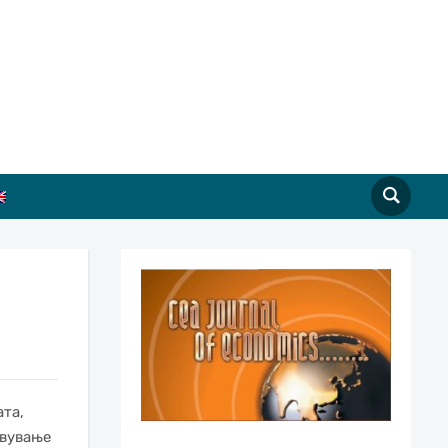
ата,
овување