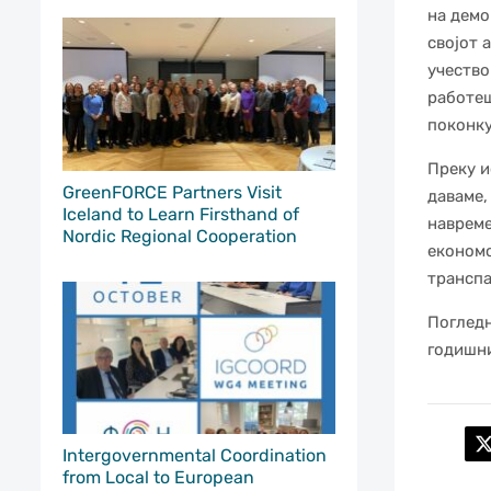
на демо
својот 
учество
работеш
поконк
Преку и
GreenFORCE Partners Visit
даваме,
Iceland to Learn Firsthand of
навреме
Nordic Regional Cooperation
економс
транспа
Погледн
годишн
Intergovernmental Coordination
from Local to European