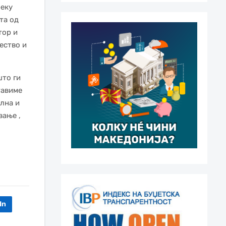
реку
та од
тор и
ество и
што ги
тавиме
лна и
вање ,
In