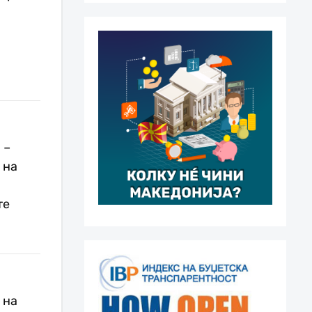
 –
 на
те
 на