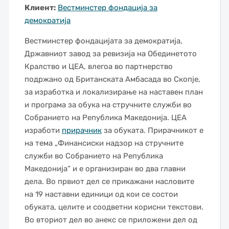
Клиент:
Вестминстер фондација за
демократија
Вестминстер фондацијата за демократија,
Државниот завод за ревизија на Обединетото
Кралство и ЦЕА, влегоа во партнерство
подржано од Британската Амбасада во Скопје,
за изработка и локализирање на наставен план
и програма за обука на стручните служби во
Собранието на Република Македонија. ЦЕА
изработи
прирачник
за обуката. Прирачникот е
на тема „Финансиски надзор на стручните
служби во Собранието на Република
Македонија“ и е организиран во два главни
дела. Во првиот дел се прикажани насловите
на 19 наставни единици од кои се состои
обуката, целите и соодветни корисни текстови.
Во вториот дел во анекс се приложени дел од