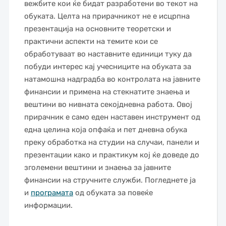
вежбите кои ќе бидат разработени во текот на
обуката. Целта на прирачникот не е исцрпна
презентација на основните теоретски и
практични аспекти на темите кои се
обработуваат во наставните единици туку да
побуди интерес кај учесниците на обуката за
натамошна надградба во контролата на јавните
финансии и примена на стекнатите знаења и
вештини во нивната секојдневна работа. Овој
прирачник е само еден наставен инструмент од
една целина која опфаќа и пет дневна обука
преку обработка на студии на случаи, панели и
презентации како и практикум кој ќе доведе до
зголемени вештини и знаења за јавните
финансии на стручните служби. Погледнете ја
и
програмата
од обуката за повеќе
информации.